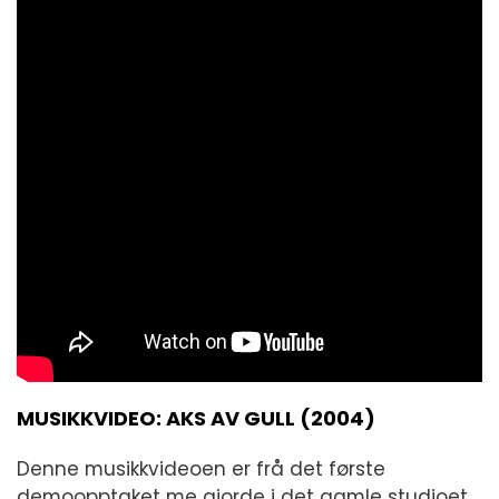
MUSIKKVIDEO: AKS AV GULL (2004)
Denne musikkvideoen er frå det første
demoopptaket me gjorde i det gamle studioet