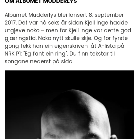
OM ALBUMET MUDDERLYS
Albumet Mudderlys blei lansert 8. september
2017. Det var nå seks år sidan Kjell Inge hadde
utgjeve noko – men for Kjell Inge var dette god
gjæringstid. Noko nytt skulle skje. Og for fyrste
gong fekk han ein eigenskriven låt A-lista på
NRK P1: "Eg fant ein ring". Du finn tekstar til
songane nederst på sida.