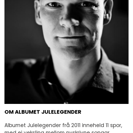
OM ALBUMET JULELEGENDER
Albumet Julelegender frå 2011 inneheld 11 spor,
med ei veksling mellom nyskrivne songar,