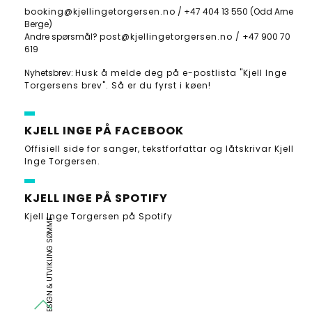
booking@kjellingetorgersen.no
/
+47 404 13 550
(Odd Arne
Berge)
Andre spørsmål?
post@kjellingetorgersen.no /
+47 900 70
619
Nyhetsbrev:
Husk å melde deg på e-postlista "Kjell Inge
Torgersens brev". Så er du fyrst i køen!
KJELL INGE PÅ FACEBOOK
Offisiell side for sanger, tekstforfattar og låtskrivar Kjell
Inge Torgersen.
KJELL INGE PÅ SPOTIFY
Kjell Inge Torgersen på Spotify
DESIGN & UTVIKLING SØMME