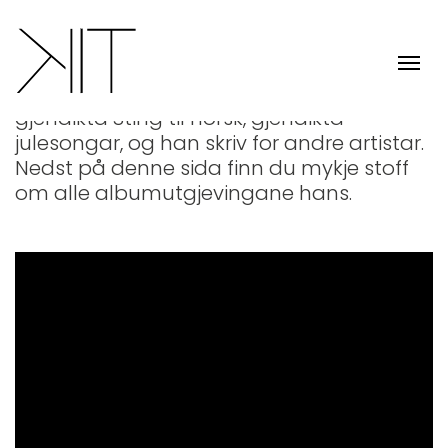
Musikk
Kjell Inge Torgersen har gjennom fleire tiår
skrive songar og tekstar, han har
gjendikta Sting til norsk, gjendikta
julesongar, og han skriv for andre artistar.
Nedst på denne sida finn du mykje stoff
om alle albumutgjevingane hans.