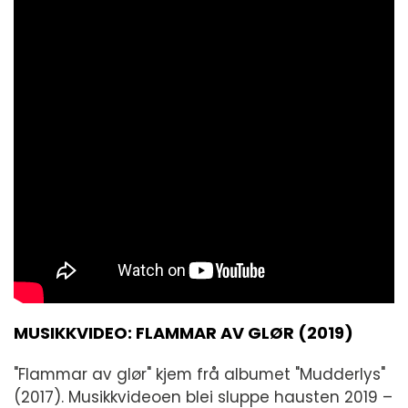
MUSIKKVIDEO: FLAMMAR AV GLØR (2019)
"Flammar av glør" kjem frå albumet "Mudderlys"
(2017). Musikkvideoen blei sluppe hausten 2019 –