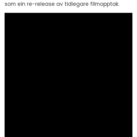
som ein re-release av tidlegare filmopptak.