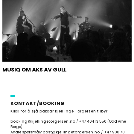
MUSIQ OM AKS AV GULL
KONTAKT/BOOKING
Klikk for å sjå pakkar Kjell Inge Torgersen tilbyr
.
booking@kjellingetorgersen.no
/
+47 404 13 550
(Odd Arne
Berge)
Andre spørsmål?
post@kjellingetorgersen.no /
+47 900 70