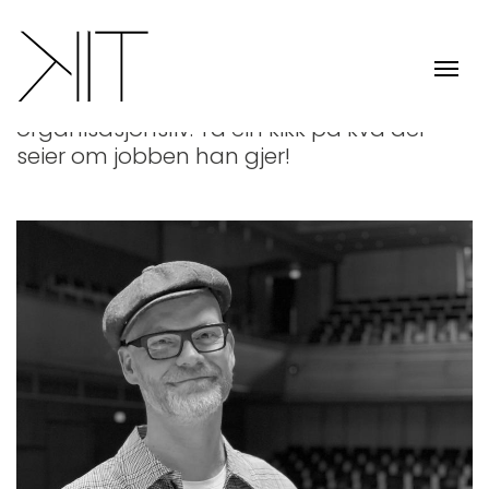
Sagt om Kjell Inge
Kjell Inge er i mediene innimellom. I tillegg
gjer han ein heil del for nærings- og
organisasjonsliv. Ta ein kikk på kva dei
seier om jobben han gjer!