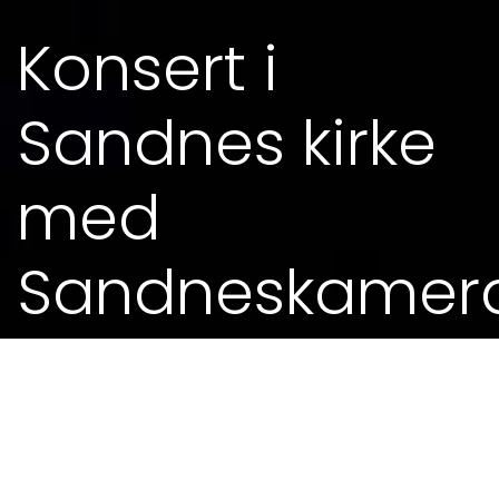
Konsert i
Sandnes kirke
med
Sandneskamer
14. DES 2014 - 19.00
Entré: 200,-
Billettar kan kjøpast på førehand