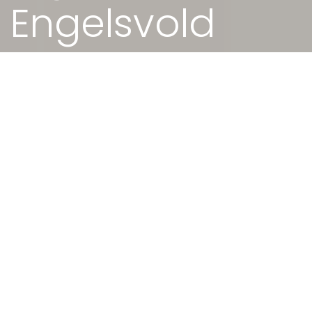
Engelsvold
24. JAN 2023 - 19.00
Tou Scene
Inge Engelsvold er ei levande legende i
Stavangers – og Noregs – musikkliv. Det er
ei hending når han nå slepp eigen musikk
og "tar studioet med opp på scena", slik
han sjølv beskriver det.
EG HØYRTE OM INGE
LENGE FØR EG BESTEMTE