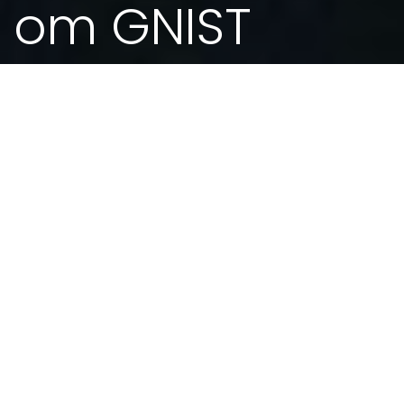
om GNIST
Gnistrende sjarm. Høsten blir rett og slett
finere med Torgersen på øret. Torgersen
er stødig som et fjell hele platen gjennom
og mister aldri bakkekontakten.
07.10.08
http://www.kjellingetorgersen.no/mediaside/gnist-
rogalandsavis.pdf
Han trollbinder og sjarmerer deg i senk med den
ene godbiten etter den andre på en særdeles
naturlig og avslappet måte. Lybildet er akustisk,