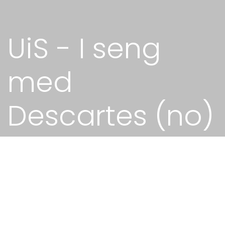
UiS - I seng
med
Descartes (no)
Til Universitetet i Stavangers nettbaserte
filosofisatsing skreiv og las Kjell Inge inn
ein skildrande korttekst om filosofen René
Descartes. Denne teksten blei animert og