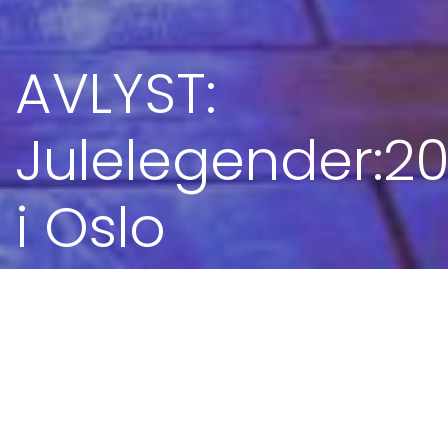
AVLYST:
Julelegender:2
i Oslo
09. DES 2020 - 18.00
Kjøp billettar til Oslo
Majorstuen kirke, Kirkeveien 84, 0364 Oslo