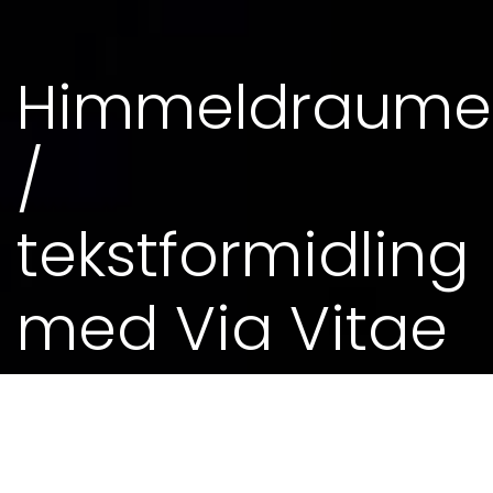
Himmeldraume
/
tekstformidling
med Via Vitae
23. SEP 2016 - 21.00
Gjennom tonar og ord presenterer me eit