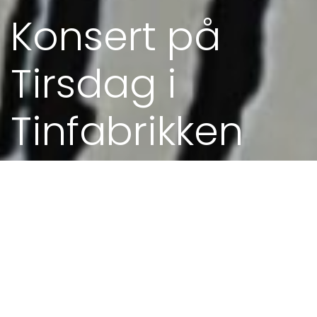
Konsert på
Tirsdag i
Tinfabrikken
13. SEP 2022 - 19.00
Meir om konserten + billettar!
Tinfabrikken, Ryfylkegata 45, 4016 Stavanger
På ein ganske vanleg tyrsdag ønsker