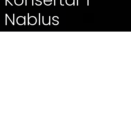
Nablus
26. APR 2016 - 0.00
Festivalen går av stabelen i Nablus 25. april til 2.
mai. (
http://www.nablusfestival.org
).
Venskapsbyen Lille planlegger òg å stille med
ein delegasjon, og mange andre internasjonale
har meldt si deltaking. Kjell Inge Torgersen har
tidlegare spelt med ein oud-spelar frå Nablus,
Jameel Sayeh, og han ønskjer sterkt å besøke
Nablus. Songar og komponist Liv Runesdatter og
fotograf Signe Urdal reiser også, og saman dei
skal halde konsertar og utstilling i området.
Foreninga har fått stønad frå Stavanger