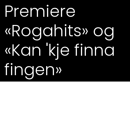
Premiere
«Rogahits» og
«Kan 'kje finna
fingen»
29. JAN 2019 - 0.00
Les meir om "Fingen" her!