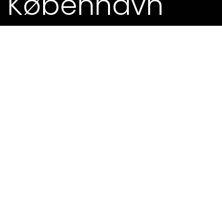
København
23. JUN 2018 - 0.00
Billetter hos Dutrupgaard
Fra arrangøren:
Hans koncert med fortolkninger af Stings
kendte sange har flere gange været vist i norsk
TV. Han har også udgivet flere cd’er og fået
Topkarakter af norske musik kritikere:
«Kjell Inge trænger ind under
huden med sin
stærke og
karakteristiske stemme.»
Med os deler han flere sting sange og viser os