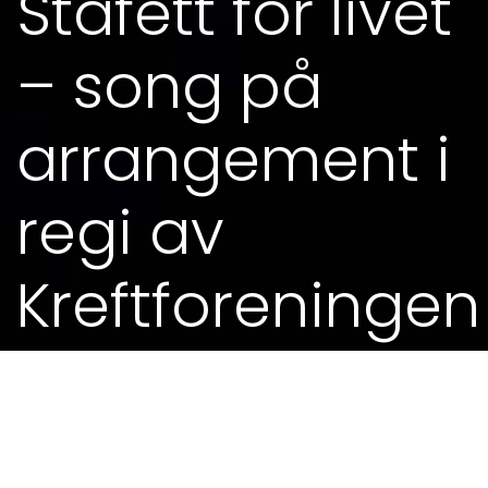
Stafett for livet
– song på
arrangement i
regi av
Kreftforeningen
23. SEP 2018 - 0.00
Les meir her:
https://kreftforeningen.no/stafettforlivet