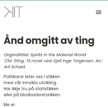
Ånd omgitt av ting
Originaltittel: Spirits in the Material World
T/M: Sting. Til norsk ved: Kjell Inge Torgersen. Arr.:
Aril Schøld.
Politikarar leter oss i stikken
med vår innvikla utvikling.
Har ikkje tru på statistikken
eller på blodbadsretorikken.
Me er