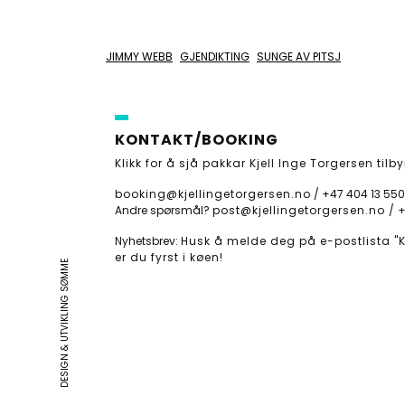
JIMMY WEBB
GJENDIKTING
SUNGE AV PITSJ
KONTAKT/BOOKING
Klikk for å sjå pakkar Kjell Inge Torgersen tilby
booking@kjellingetorgersen.no
/
+47 404 13 550
Andre spørsmål?
post@kjellingetorgersen.no /
+
Nyhetsbrev:
Husk å melde deg på e-postlista "Kj
er du fyrst i køen!
DESIGN & UTVIKLING SØMME