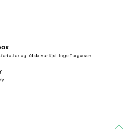
OOK
stforfattar og låtskrivar Kjell Inge Torgersen.
Y
ify