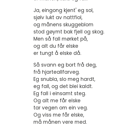
Ja, eingong kjent' eg sol,
sjølv lukt av nattfiol,
og månens skuggeblom
stod gøymt bak fjell og skog.
Men så fall mørket på,
og alt du får elske
er tungt å elske då.
Så svann eg bort frå deg,
frå hjarteallfarveg.
Eg snubla, slo meg hardt,
eg fall, og det blei kaldt.
Eg fall i einsamt steg.
Og alt me får elske
tar vegen om ein veg.
Og viss me får elske,
må månen vere med.