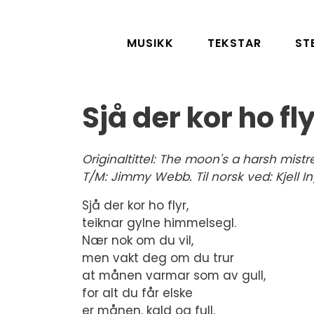
MUSIKK
TEKSTAR
ST
Sjå der kor ho f
Originaltittel: The moon's a harsh mistr
T/M: Jimmy Webb. Til norsk ved: Kjell I
Sjå der kor ho flyr,
teiknar gylne himmelsegl.
Nær nok om du vil,
men vakt deg om du trur
at månen varmar som av gull,
for alt du får elske
er månen, kald og full.