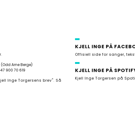
KJELL INGE PÅ FACEB
r
.
Offisiell side for sanger, tek
(Odd Arne Berge)
KJELL INGE PÅ SPOTIF
47 900 70 619
Kjell Inge Torgersen på Spot
ell Inge Torgersens brev". Så