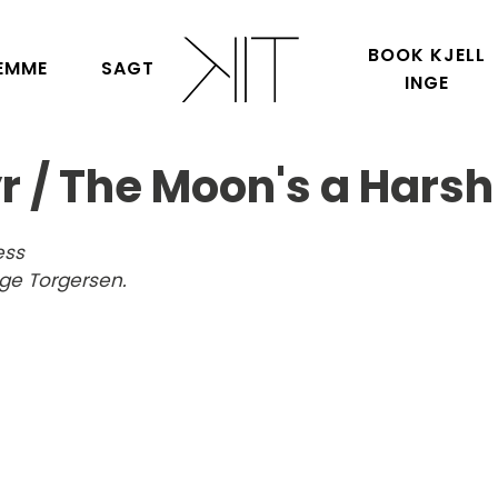
BOOK KJELL
EMME
SAGT
INGE
lyr / The Moon's a Hars
ess
nge Torgersen.