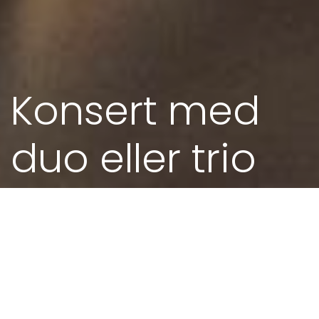
Konsert med
duo eller trio
Konsert med ein eller to musikarar;
oppleving med større variasjon musikalsk
og visuelt!
Book Kjell Inge